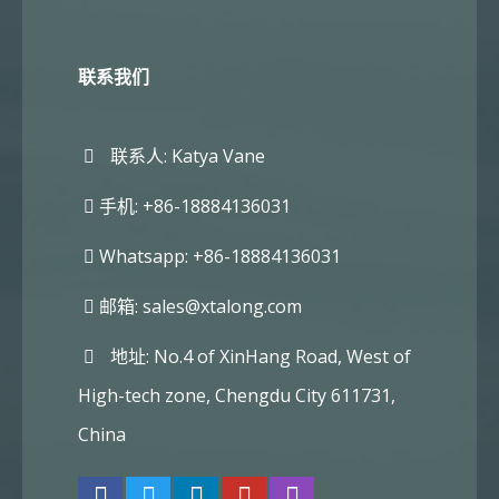
联系我们
联系人: Katya Vane
手机: +86-18884136031
Whatsapp: +86-18884136031
邮箱:
sales@xtalong.com
地址: No.4 of XinHang Road, West of
High-tech zone, Chengdu City 611731,
China