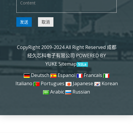
发送
取消
CopyRight 2009-2024 All Right Reserved 成都
经久芯科电子有限公司
POWERED BY
YUKE
Sitemap
51La
Deutsch
Espanol
Francais
Italiano
Portugues
Japanese
Korean
Arabic
Russian