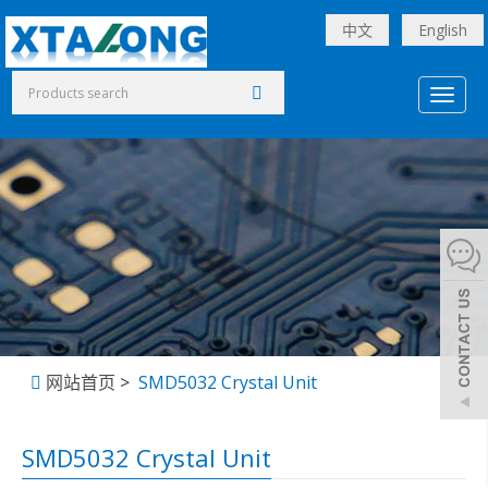
中文
English
Toggl
naviga
网站首页
>
SMD5032 Crystal Unit
SMD5032 Crystal Unit