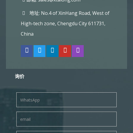
地址: No.4 of XinHang Road, West of
High-tech zone, Chengdu City 611731,
China
询价