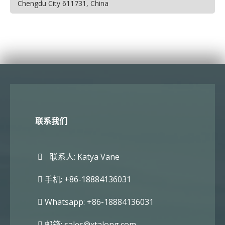
Chengdu City 611731, China
联系我们
联系人: Katya Vane
手机: +86-18884136031
Whatsapp: +86-18884136031
邮箱:
sales@xtalong.com