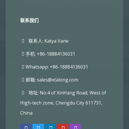
联系我们
联系人: Katya Vane
手机: +86-18884136031
Whatsapp: +86-18884136031
邮箱:
sales@xtalong.com
地址: No.4 of XinHang Road, West of
High-tech zone, Chengdu City 611731,
China