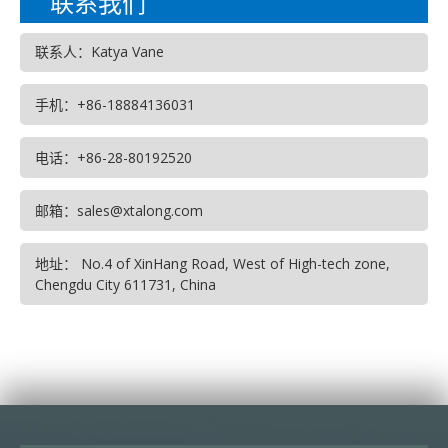
联系我们
联系人：Katya Vane
手机：+86-18884136031
电话：+86-28-80192520
邮箱：sales@xtalong.com
地址： No.4 of XinHang Road, West of High-tech zone,
Chengdu City 611731, China