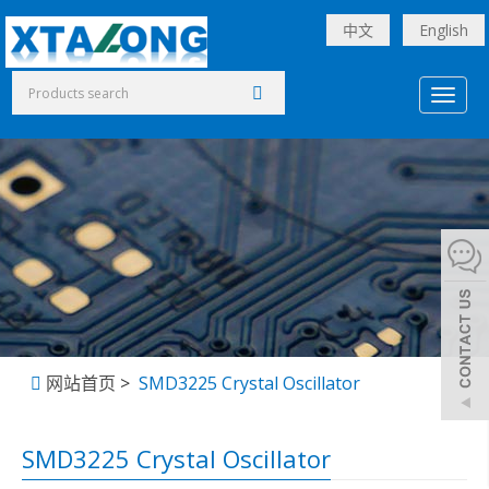
中文
English
Toggl
naviga
网站首页
>
SMD3225 Crystal Oscillator
SMD3225 Crystal Oscillator