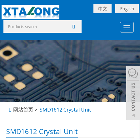
中文
English
Toggl
naviga
网站首页
>
SMD1612 Crystal Unit
SMD1612 Crystal Unit