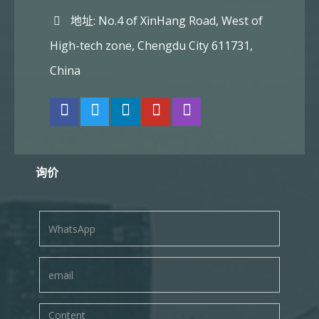
地址: No.4 of XinHang Road, West of
High-tech zone, Chengdu City 611731,
China
询价