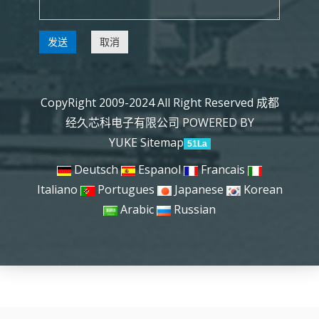
发送
取消
CopyRight 2009-2024 All Right Reserved 成都
经久芯科电子有限公司
POWERED BY
YUKE
Sitemap
51La
Deutsch
Espanol
Francais
Italiano
Portugues
Japanese
Korean
Arabic
Russian