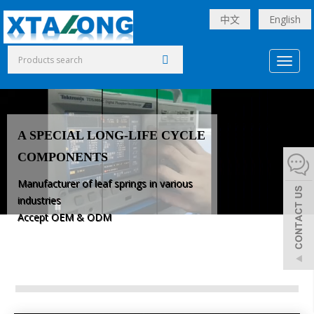
中文
English
Toggl
naviga
A SPECIAL LONG-LIFE CYCLE
COMPONENTS
Manufacturer of leaf springs in various
industries
Accept OEM & ODM