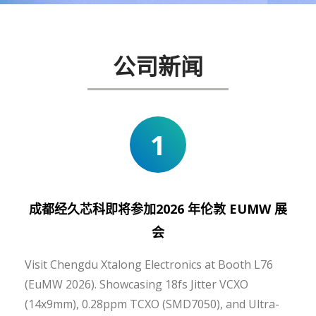
公司新闻
1
成都经久芯科即将参加2026 年伦敦 EUMW 展
会
Visit Chengdu Xtalong Electronics at Booth L76
(EuMW 2026). Showcasing 18fs Jitter VCXO
(14x9mm), 0.28ppm TCXO (SMD7050), and Ultra-