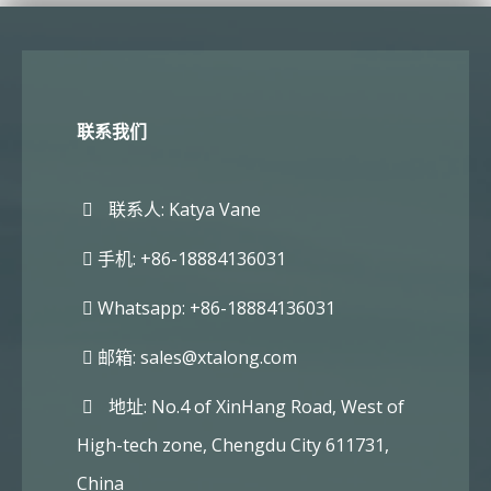
联系我们
联系人: Katya Vane
手机: +86-18884136031
Whatsapp: +86-18884136031
邮箱:
sales@xtalong.com
地址: No.4 of XinHang Road, West of
High-tech zone, Chengdu City 611731,
China