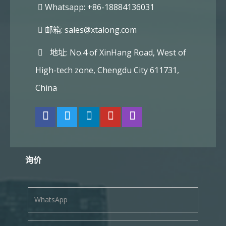
Whatsapp: +86-18884136031
邮箱:
sales@xtalong.com
地址: No.4 of XinHang Road, West of
High-tech zone, Chengdu City 611731,
China
询价