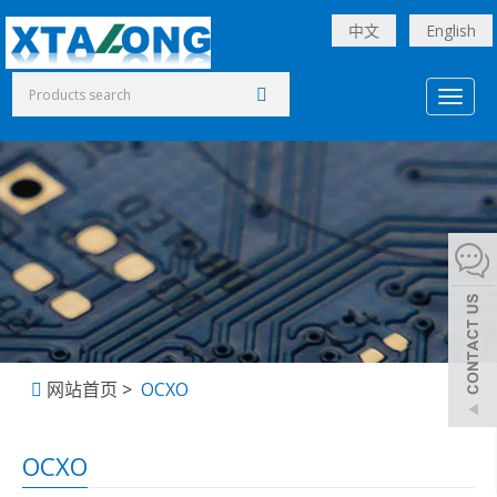
中文
English
Toggl
naviga
网站首页
>
OCXO
OCXO