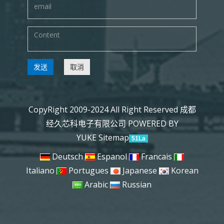
发送
取消
CopyRight 2009-2024 All Right Reserved 成都
经久芯科电子有限公司
POWERED BY
YUKE
Sitemap
51La
Deutsch
Espanol
Francais
Italiano
Portugues
Japanese
Korean
Arabic
Russian