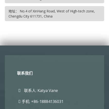
地址： No.4 of XinHang Road, West of High-tech zone,
Chengdu City 611731, China
联系我们
联系人: Katya Vane
手机: +86-18884136031