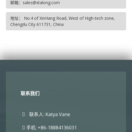
邮箱：sales@xtalong.com
地址： No.4 of XinHang Road, West of High-tech zone,
Chengdu City 611731, China
联系我们
联系人: Katya Vane
手机: +86-18884136031