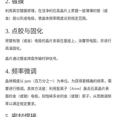
2. 镀膜
利用真空镀膜原理，在洁净的石英晶片上蒸镀一层薄薄的银（或
金）层以形成电极，使晶体频率精度达到规定范围。
3. 点胶与固化
将镀有银（或金）电极的晶片安装在基座上，涂覆导电胶，并进行
高温固化。
晶片通过镀金焊盘传输时钟信号。
4. 频率微调
晶体精度以 ppm（百万分之一）为单位。为获得更精确的频率，需
要进行微调。具体方法是：利用氩离子（Arion）轰击石英晶片表
面的金（或银）电极，刻蚀掉多余的金（或银）原子，从而微调频
率以满足规定要求。
5. 密封焊接