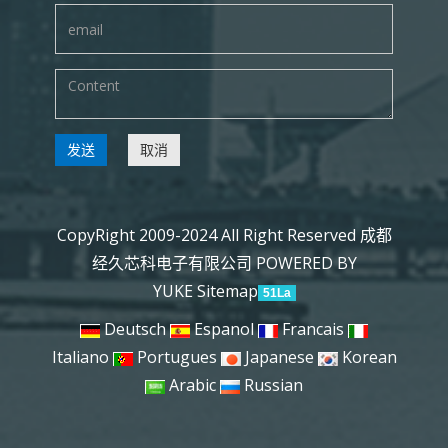
发送
取消
CopyRight 2009-2024 All Right Reserved 成都
经久芯科电子有限公司
POWERED BY
YUKE
Sitemap
51La
Deutsch
Espanol
Francais
Italiano
Portugues
Japanese
Korean
Arabic
Russian