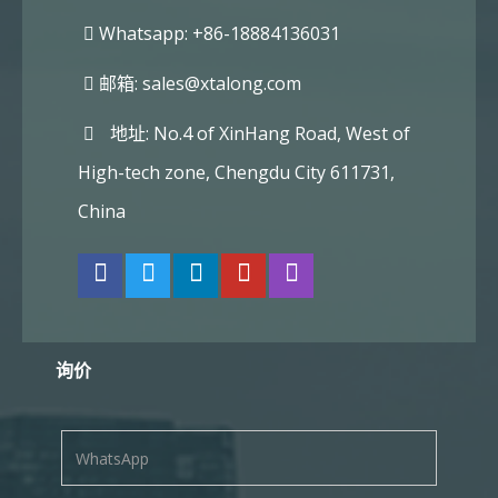
Whatsapp: +86-18884136031
邮箱:
sales@xtalong.com
地址: No.4 of XinHang Road, West of
High-tech zone, Chengdu City 611731,
China
询价