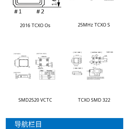
25MHz TCXO S
2016 TCXO Os
SMD2520 VCTC
TCXO SMD 322
导航栏目