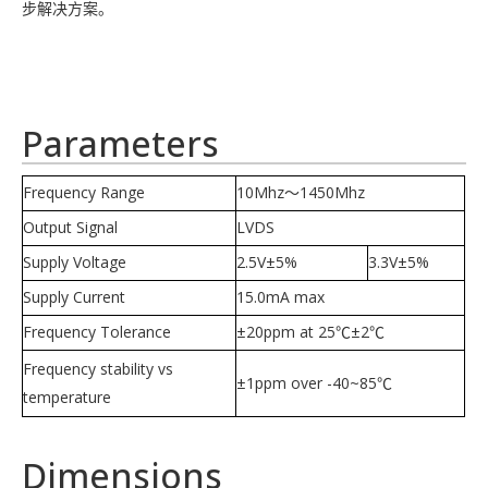
步解决方案。
Parameters
Frequency Range
10Mhz
～
1450Mhz
Output Signal
LVDS
Supply Voltage
2.5V±5%
3.3V±5%
Supply Current
15.0mA max
Frequency Tolerance
±20ppm at 25℃±2℃
Frequency stability vs
±1ppm over -40~85℃
temperature
Dimensions