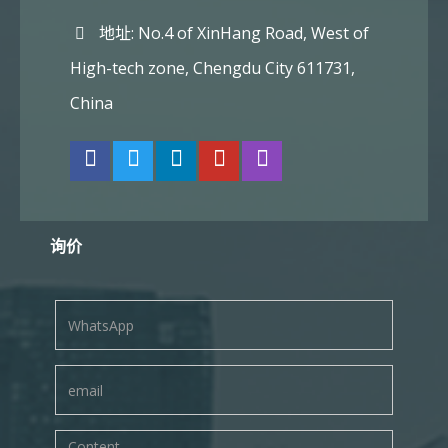
地址: No.4 of XinHang Road, West of
High-tech zone, Chengdu City 611731,
China
询价