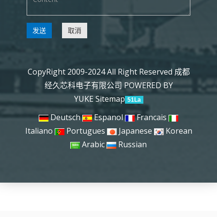
发送
取消
CopyRight 2009-2024 All Right Reserved 成都
经久芯科电子有限公司
POWERED BY
YUKE
Sitemap
51La
Deutsch
Espanol
Francais
Italiano
Portugues
Japanese
Korean
Arabic
Russian