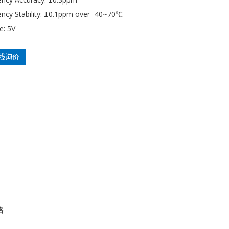
ncy Stability: ±0.1ppm over -40~70℃
e: 5V
线询价
格