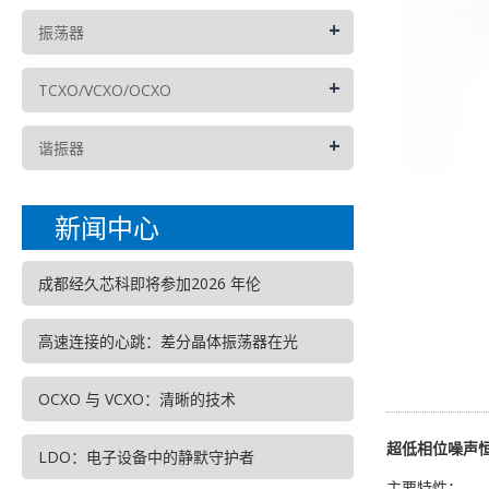
+
振荡器
+
TCXO/VCXO/OCXO
+
谐振器
新闻中心
成都经久芯科即将参加2026 年伦
高速连接的心跳：差分晶体振荡器在光
OCXO 与 VCXO：清晰的技术
超低相位噪声恒温
LDO：电子设备中的静默守护者
主要特性：