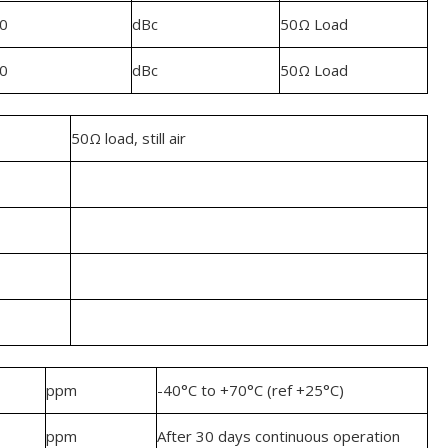
0
dBc
50Ω Load
0
dBc
50Ω Load
50Ω load, still air
ppm
-40°C to +70°C (ref +25°C)
ppm
After 30 days continuous operation