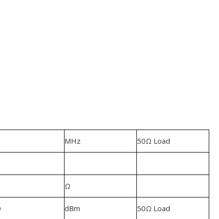
MHz
50Ω Load
Ω
0
dBm
50Ω Load