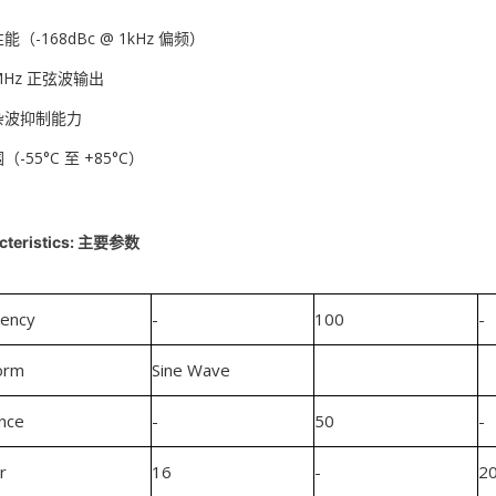
-168dBc @ 1kHz 偏频）
MHz 正弦波输出
杂波抑制能力
55°C 至 +85°C）
cteristics: 主要参数
uency
-
100
-
orm
Sine Wave
nce
-
50
-
r
16
-
2