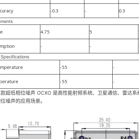
curacy
-0.3
-
0.3
ements
ge
4.75
5
mption
-
-
Specifications
emperature
-55
-
perature
-55
-
款超低相位噪声 OCXO 是高性能射频系统、卫星通信、雷达
相位噪声的应用场景。