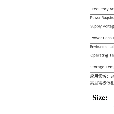
Frequency Ac
Power Requir
Supply Volta
Power Consu
Environmental 
Operating T
Storage Tem
应用领域：这
高且需极低