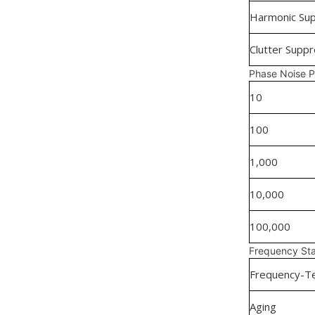
Harmonic Sup
Clutter Suppr
Phase Noise P
10
100
1,000
10,000
100,000
Frequency Stab
Frequency-Te
Aging