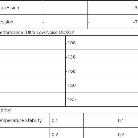
pression
-
-
-3
ession
-
-
-7
erformance (Ultra Low Noise OCXO):
-108
-138
-168
-180
-185
ility:
mperature Stability
-0.1
-
0.1
-0.2
-
0.2