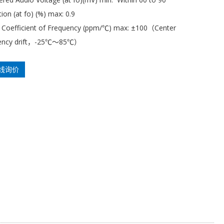
tion (at fo) (%) max: 0.9
 Coefficient of Frequency (ppm/℃) max: ±100（Center
ency drift，-25℃～85℃）
线询价