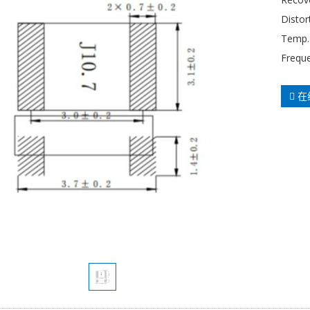
Distor
Temp.
Frequ
在