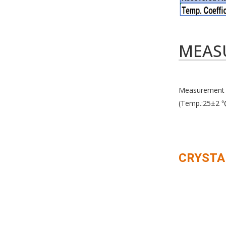
MEAS
Measurement C
(Temp.:25±2 ℃
CRYSTA