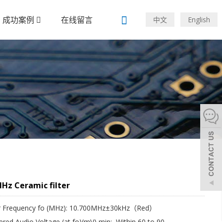
成功案例
在线留言
中文
English
Hz Ceramic filter
r Frequency fo (MHz): 10.700MHz±30kHz（Red）
red Audio Voltage (at fo)(mV) min: Within 60 to 90