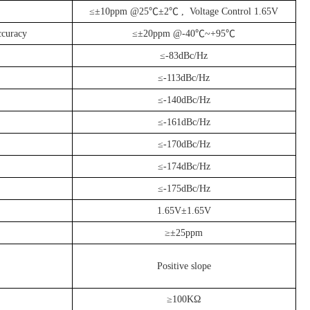
≤±10ppm @25℃±2℃ , Voltage Control 1.65V
ccuracy
≤±20ppm @-40℃~+95℃
≤-83dBc/Hz
≤-113dBc/Hz
≤-140dBc/Hz
≤-161dBc/Hz
≤-170dBc/Hz
≤-174dBc/Hz
≤-175dBc/Hz
1.65V±1.65V
≥±25ppm
Positive slope
≥100KΩ