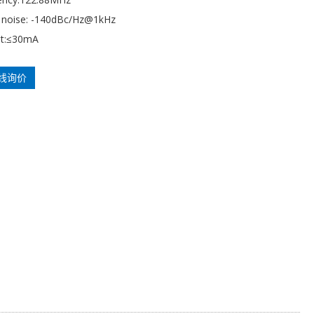
 noise: -140dBc/Hz@1kHz
nt:≤30mA
线询价