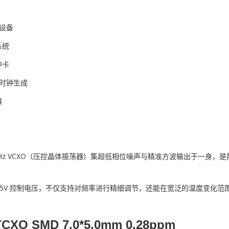
信设备
系统
钟卡
C 时钟生成
器
88MHz VCXO（压控晶体振荡器）集超低相位噪声与精准方波输出于一
.65V 控制电压，不仅支持对频率进行精细调节，还能在宽泛的温度变化
TCXO SMD 7.0*5.0mm 0.28ppm