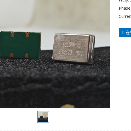
Phase
Curre
在