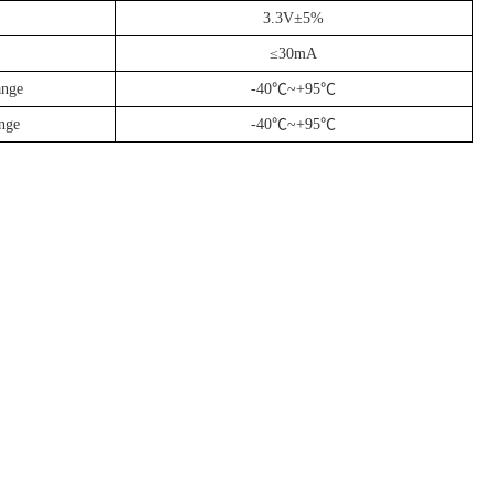
3.3V±5%
≤30mA
ange
-40℃~+95℃
ange
-40℃~+95℃