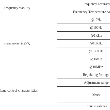
Frequency accuracy
Frequency stability
Frequency Temperature A
@10Hz
@100Hz
@1KHz
Phase noise @25℃
@10KHz
@100KHz
@1MHz
@10MHz
Regulating Voltage
Adjustment range
ltage control characteristics
Slope
Input insistance