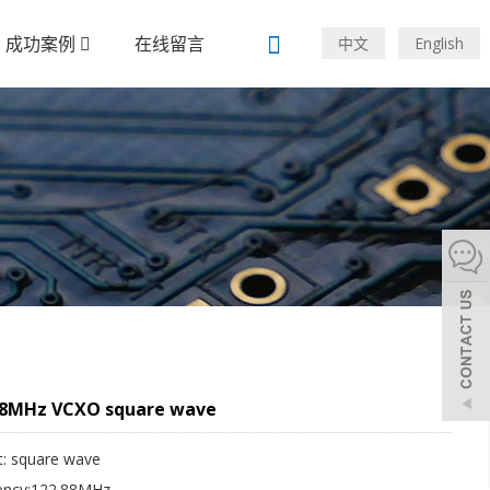
成功案例
在线留言
中文
English
88MHz VCXO square wave
t: square wave
ency:122.88MHz