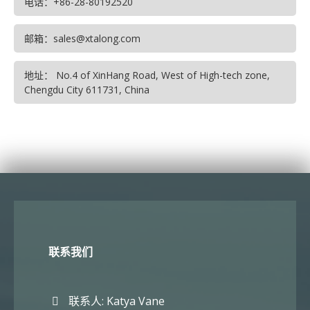
电话：+86-28-80192520
邮箱：sales@xtalong.com
地址： No.4 of XinHang Road, West of High-tech zone,
Chengdu City 611731, China
联系我们
联系人: Katya Vane