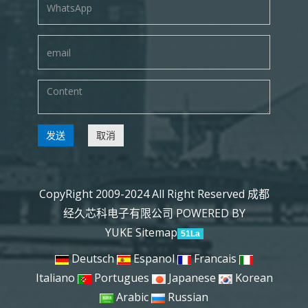
发送
取消
CopyRight 2009-2024 All Right Reserved 成都
经久芯科电子有限公司
POWERED BY
YUKE
Sitemap
51La
Deutsch
Espanol
Francais
Italiano
Portugues
Japanese
Korean
Arabic
Russian