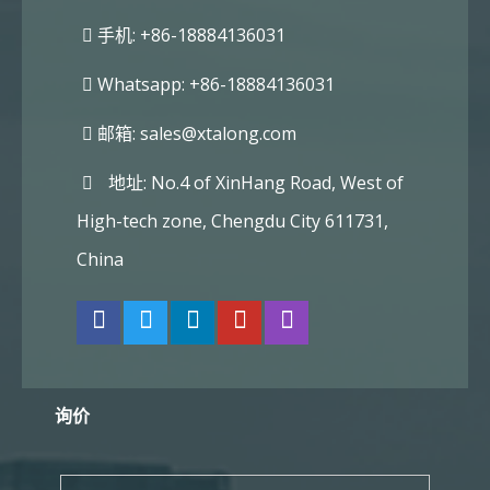
手机: +86-18884136031
Whatsapp: +86-18884136031
邮箱:
sales@xtalong.com
地址: No.4 of XinHang Road, West of
High-tech zone, Chengdu City 611731,
China
询价