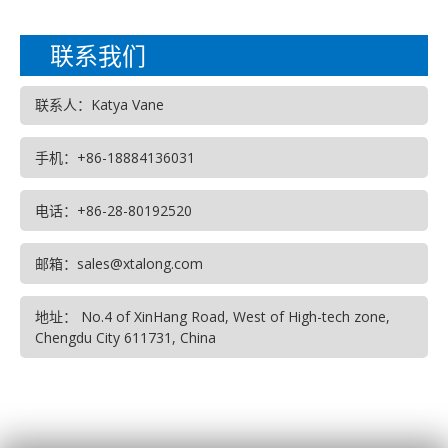
联系我们
联系人：Katya Vane
手机：+86-18884136031
电话：+86-28-80192520
邮箱：sales@xtalong.com
地址： No.4 of XinHang Road, West of High-tech zone,
Chengdu City 611731, China