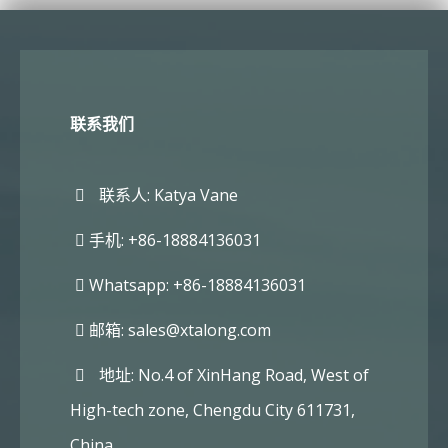
联系我们
联系人: Katya Vane
手机: +86-18884136031
Whatsapp: +86-18884136031
邮箱:
sales@xtalong.com
地址: No.4 of XinHang Road, West of
High-tech zone, Chengdu City 611731,
China