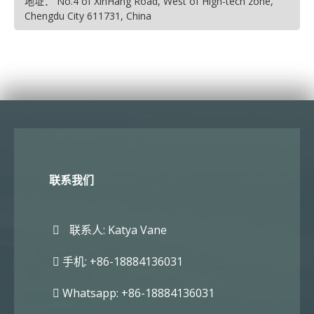
地址： No.4 of XinHang Road, West of High-tech zone,
Chengdu City 611731, China
联系我们
联系人: Katya Vane
手机: +86-18884136031
Whatsapp: +86-18884136031