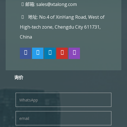
邮箱:
sales@xtalong.com
地址: No.4 of XinHang Road, West of
High-tech zone, Chengdu City 611731,
China
询价