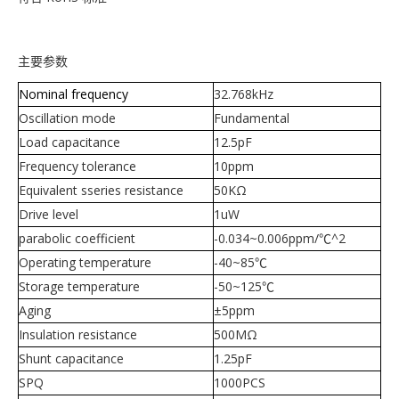
主要参数
Nominal frequency
32.768kHz
Oscillation mode
Fundamental
Load capacitance
12.5pF
Frequency tolerance
10ppm
Equivalent sseries resistance
50KΩ
Drive level
1uW
parabolic coefficient
-0.034~0.006ppm/℃^2
Operating temperature
-40~85℃
Storage temperature
-50~125℃
Aging
±5ppm
Insulation resistance
500MΩ
Shunt capacitance
1.25pF
SPQ
1000PCS