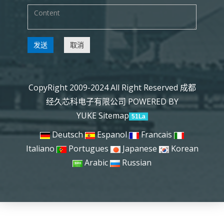
发送
取消
CopyRight 2009-2024 All Right Reserved 成都
经久芯科电子有限公司
POWERED BY
YUKE
Sitemap
51La
Deutsch
Espanol
Francais
Italiano
Portugues
Japanese
Korean
Arabic
Russian