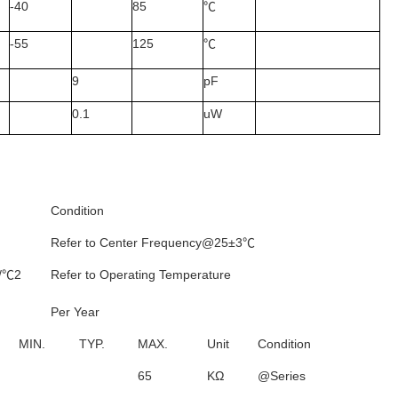
-40
85
℃
-55
125
℃
9
pF
0.1
uW
Condition
Refer to Center Frequency@25±3℃
/℃2
Refer to Operating Temperature
Per Year
MIN.
TYP.
MAX.
Unit
Condition
65
KΩ
@Series