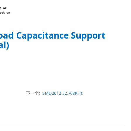
Load Capacitance Support
al)
下一个：
SMD2012 32.768KHz