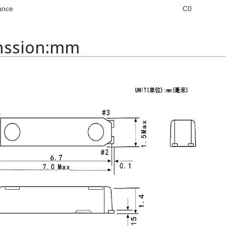
ance
C0
nssion:mm