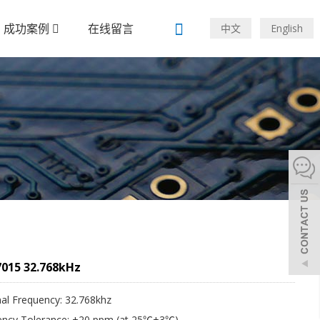
成功案例
在线留言
中文
English
015 32.768kHz
al Frequency: 32.768khz
ency Tolerance: ±20 ppm (at 25℃±3℃)