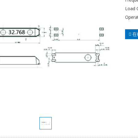
Load C
Opera
在