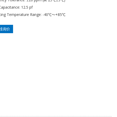
apacitance: 12.5 pf
ting Temperature Range: -40℃～+85℃
线询价