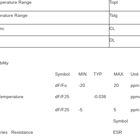
perature Range
Topt
erature Range
Tstg
nc
CL
DL
ility
Symbol
MIN.
TYP.
MAX.
Unit
dF/Fo
-20
20
ppm
 Temperature
dF/F25
-0.036
ppm
dF/F25
-5
5
ppm
Symbol
ries Resistance
ESR