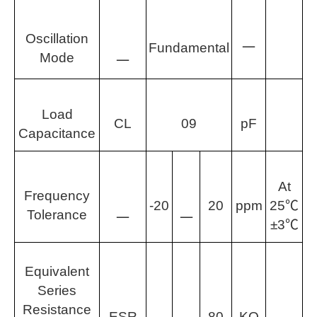
O
scillation
Fundamental
一
Mode
一
Load
CL
09
pF
Capacitance
At
Frequency
-20
20
ppm
25℃
Tolerance
一
一
±3℃
Equivalent
Series
Resistance
ESR
80
KQ