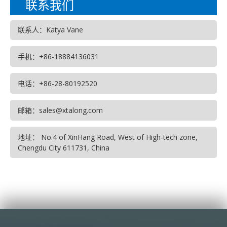
联系我们
联系人：Katya Vane
手机：+86-18884136031
电话：+86-28-80192520
邮箱：sales@xtalong.com
地址： No.4 of XinHang Road, West of High-tech zone,
Chengdu City 611731, China