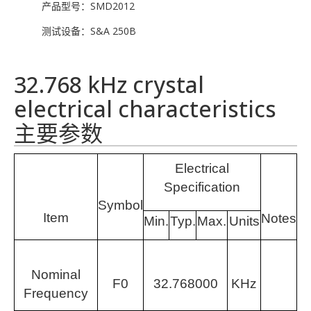
产品型号：SMD2012
测试设备：S&A 250B
32.768 kHz crystal
electrical characteristics
主要参数
Electrical
Specification
Symb
ol
Item
Notes
Min.
Typ.
Max.
Units
Nominal
F0
32.768000
KHz
Frequency