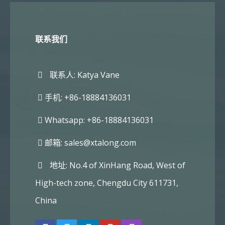
联系我们
联系人: Katya Vane
手机: +86-18884136031
Whatsapp: +86-18884136031
邮箱:
sales@xtalong.com
地址: No.4 of XinHang Road, West of
High-tech zone, Chengdu City 611731,
China