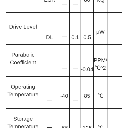
一
一
Drive Level
μW
DL
一
0.1
0.5
Parabolic
PPM/
Coefficient
℃^2
一
一
-0.04
Operating
Temperature
-40
85
℃
一
一
Storage
Temperature
一
-55
125
℃