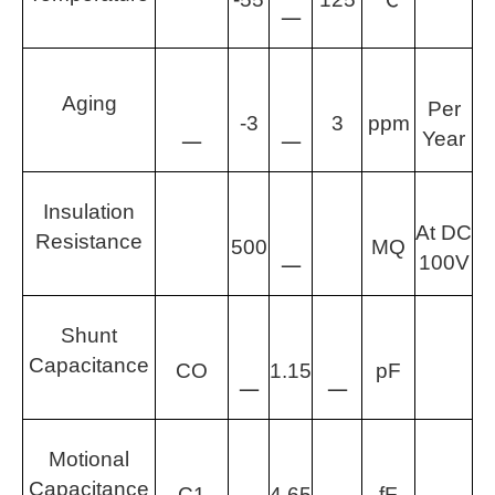
一
A
ging
Per
-3
3
ppm
Year
一
一
Insulation
At DC
Resistance
500
MQ
100V
一
Shunt
Capacitance
CO
1.15
p
F
一
一
Motional
Capacitance
C1
4.65
fF