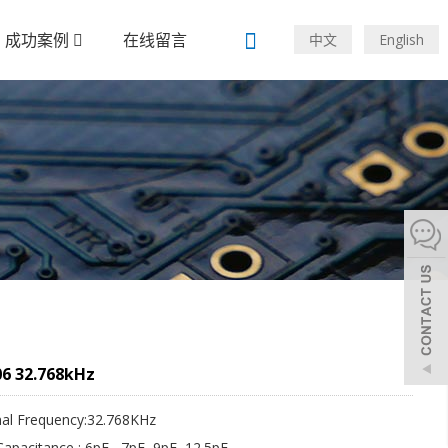
成功案例
在线留言
中文
English
06 32.768kHz
al Frequency:32.768KHz
apacitance : 6pF , 7pF, 9pF, 12.5pF