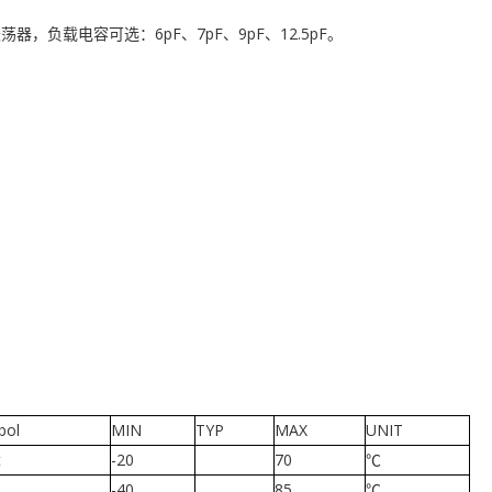
荡器，负载电容可选：6pF、7pF、9pF、12.5pF。
bol
MIN
TYP
MAX
UNIT
t
-20
70
℃
-40
85
℃