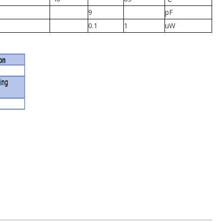
9
pF
0.1
1
uW