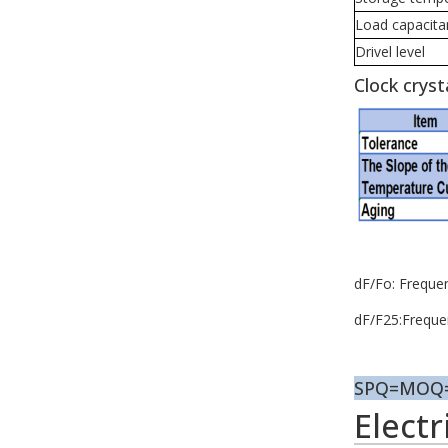
Load capacita
Drivel level
Clock cryst
dF/Fo: Freque
dF/F25:Freque
SPQ=MOQ=1
Elect