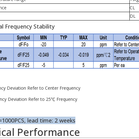
nce
CL
DL
al Frequency Stability
ncy Deviation Refer to Center Frequency
ncy Deviation Refer to 25℃ Frequency
000PCS, lead time: 2 weeks
rical Performance