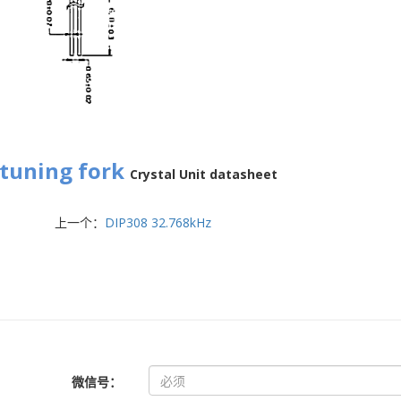
tuning fork
Crystal Unit
datasheet
上一个：
DIP308 32.768kHz
微信号：